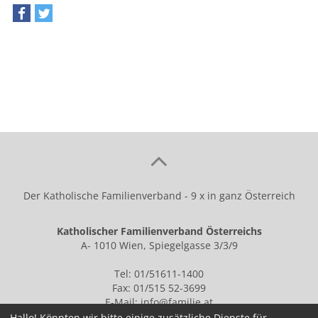
teilen
tweet
Der Katholische Familienverband - 9 x in ganz Österreich
Katholischer Familienverband Österreichs
A- 1010 Wien, Spiegelgasse 3/3/9
Tel: 01/51611-1400
Fax: 01/515 52-3699
E-Mail:
info@familie.at
Hallo! Könnten wir bitte einige zusätzliche Dienste für